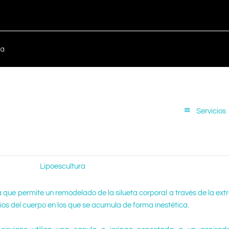
ca
Servicios
Lipoescultura
 que permite un remodelado de la silueta corporal a través de la extr
tios del cuerpo en los que se acumula de forma inestética.