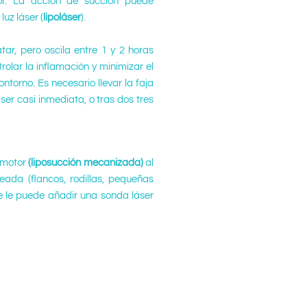
dor. La acción de succión puede
 luz láser (
lipoláser
).
tar, pero oscila entre 1 y 2 horas
olar la inflamación y minimizar el
torno. Es necesario llevar la faja
er casi inmediata, o tras dos tres
omotor
(liposucción mecanizada)
al
ada (flancos, rodillas, pequeñas
e le puede añadir una sonda láser