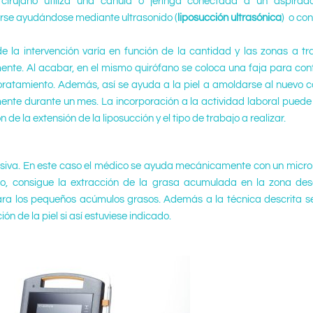
l cirujano utiliza una canula o jeringa conectada a un aspira
se ayudándose mediante ultrasonido (
liposucción ultrasónica
) o con
e la intervención varía en función de la cantidad y las zonas a tra
te. Al acabar, en el mismo quirófano se coloca una faja para contr
ratamiento. Además, así se ayuda a la piel a amoldarse al nuevo con
te durante un mes. La incorporación a la actividad laboral puede s
n de la extensión de la liposucción y el tipo de trabajo a realizar.
vasiva. En este caso el médico se ayuda mecánicamente con un micr
io, consigue la extracción de la grasa acumulada en la zona dese
para los pequeños acúmulos grasos. Además a la técnica descrita s
n de la piel si así estuviese indicado.