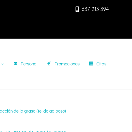
637 213 394
Personal
Promociones
Citas
acción de la grasa (tejido adiposo)