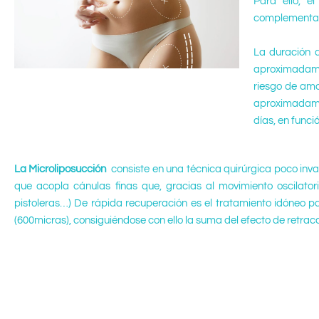
Para ello, e
complementar
La duración d
aproximadamen
riesgo de amo
aproximadamen
días, en funció
La Microliposucción
consiste en una técnica quirúrgica poco in
que acopla cánulas finas que, gracias al movimiento oscilator
pistoleras…) De rápida recuperación es el tratamiento idóneo 
(600micras), consiguiéndose con ello la suma del efecto de retracció