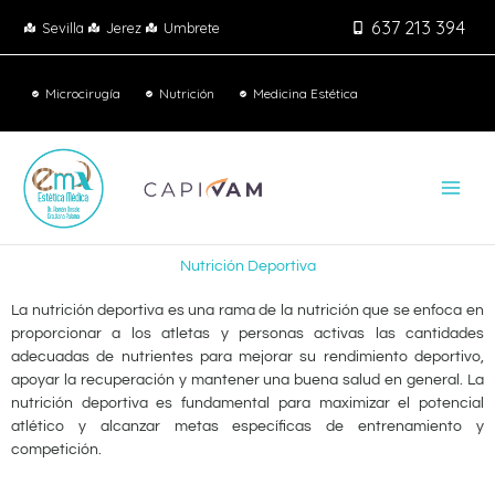
Ir
637 213 394
Sevilla
Jerez
Umbrete
Al
Contenido
Microcirugía
Nutrición
Medicina Estética
Nutrición Deportiva
La nutrición deportiva es una rama de la nutrición que se enfoca en
proporcionar a los atletas y personas activas las cantidades
adecuadas de nutrientes para mejorar su rendimiento deportivo,
apoyar la recuperación y mantener una buena salud en general. La
nutrición deportiva es fundamental para maximizar el potencial
atlético y alcanzar metas específicas de entrenamiento y
competición.