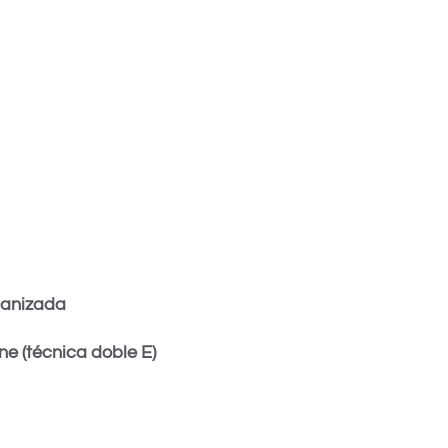
canizada
e (técnica doble E)