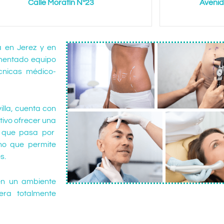
Calle Moratín Nº23
Avenid
a en Jerez y en
imentado equipo
cnicas médico-
illa, cuenta con
tivo ofrecer una
a que pasa por
no que permite
es.
en un ambiente
ra totalmente