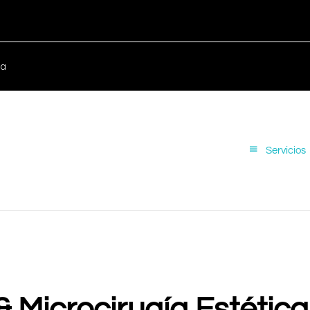
ca
Servicios
& Microcirugía Estética