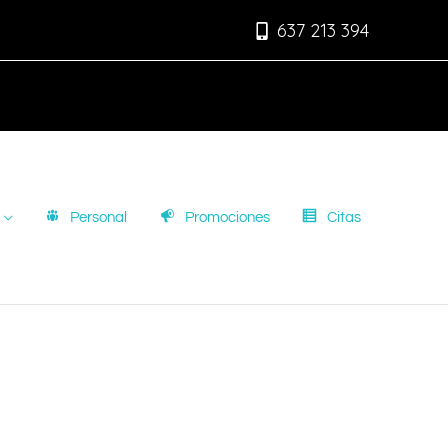
637 213 394
Personal
Promociones
Citas